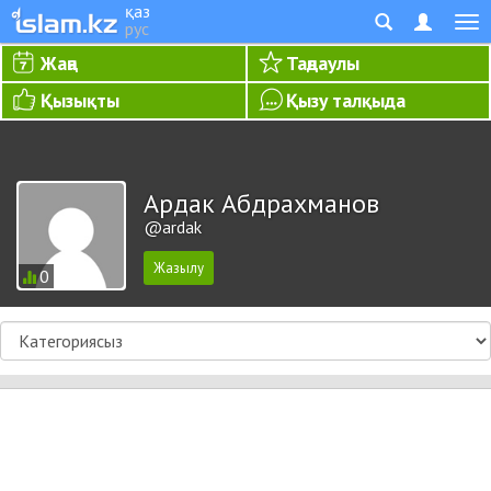
қаз
рус
Жаңа
Таңдаулы
Қызықты
Қызу талқыда
Ардак Абдрахманов
@ardak
0