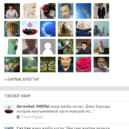
» БАРЛЫҚ БЛОГТАР
ТІКЕЛЕЙ ЭФИР
Бөгенбай ЗИЯЛЫ
жаңа жазба қосты: "День бороды:
история неотъемлемой части мужской мо..."
3 жыл бұрын
Cаттар
жаңа жазба қосты: "Әке гені жүктілік кезінде