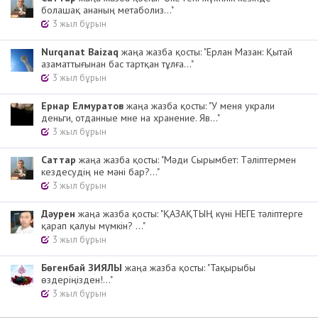
болашақ ананың метаболиз..."
3 жыл бұрын
Nurqanat Baizaq
жаңа жазба қосты: "Ерлан Мазан: Қытай
азаматтығынан бас тартқан тұлға..."
3 жыл бұрын
Ернар Елмуратов
жаңа жазба қосты: "У меня украли
деньги, отданные мне на хранение. Яв..."
3 жыл бұрын
Cаттар
жаңа жазба қосты: "Мәди Сырымбет: Тәліптермен
кездесудің не мәні бар?..."
3 жыл бұрын
Дәурен
жаңа жазба қосты: "ҚАЗАҚТЫҢ күні НЕГЕ тәліптерге
қарап қалуы мүмкін? ..."
3 жыл бұрын
Бөгенбай ЗИЯЛЫ
жаңа жазба қосты: "Тақырыбы
өздеріңізден!..."
3 жыл бұрын